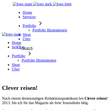
Skip
to
Home
the
Services
content
Portfolio
Portfolio Illustrationen
Shop
Über
Home
Services
Search
Portfolio
Portfolio Illustrationen
Shop
Über
Clever reisen!
Nach einem dreimonatigen Redaktionspraktikum bei
Clever reisen!
2013, bin ich für das Magazin als freie Journalistin tätig.